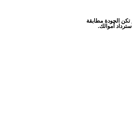
م تكن الجودة مطابقة
سترداد أموالك.