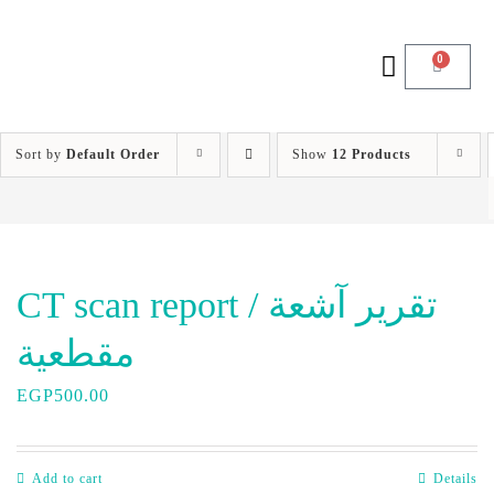
0
Sort by
Default Order
Show
12 Products
CT scan report / تقرير آشعة
مقطعية
EGP
500.00
Add to cart
Details