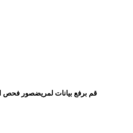
قم برفع
بيانات لمريض
صور فحص ال