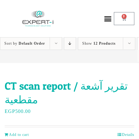
0
Sort by
Default Order
Show
12 Products
CT scan report / تقرير آشعة
مقطعية
EGP
500.00
Add to cart
Details